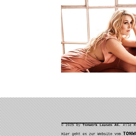
© 2025 by
Tonwerk Lausen AG
.
Alle R
TONW
Hier
geht es zur Website vom