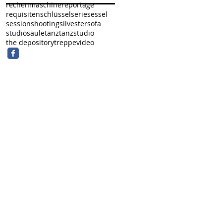
rechenmaschine
reportage
requisiten
schlüssel
serie
sessel
session
shooting
silvester
sofa
studio
säule
tanz
tanzstudio
the depository
treppe
video