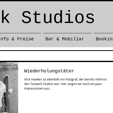
k Studios
Info & Preise
Bar & Mobiliar
Bookin
Wiederholungstäter
Nick Hawkes ist ebenfalls ein Fotograf, der bereits mehrmals in
den Tonwerk Studios war. Hier zeigen wir euch ein paar
Impressionen aus...