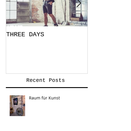
THREE DAYS
You Can
Recent Posts
Raum für Kunst