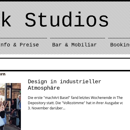
k Studios
Info & Preise
Bar & Mobiliar
Bookin
Design in industrieller
Atmosphäre
Die erste "machArt Basel" fand letztes Wochenende in The
Depository statt. Die "Volksstimme" hat in ihrer Ausgabe vom
3. November darüber...