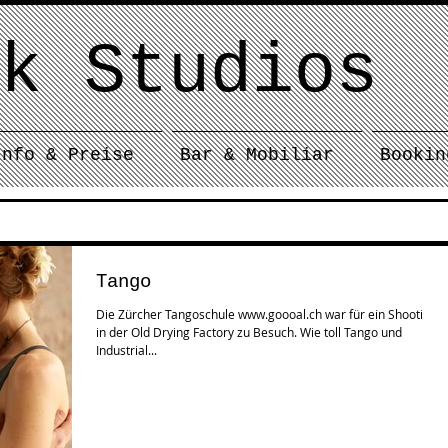
k Studios
Info & Preise
Bar & Mobiliar
Bookin
Tango
Die Zürcher Tangoschule www.goooal.ch war für ein Shooting
in der Old Drying Factory zu Besuch. Wie toll Tango und
Industrial...