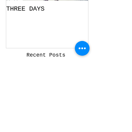
THREE DAYS
You Can
Recent Posts
Raum für Kunst
Lebkuchenliebe