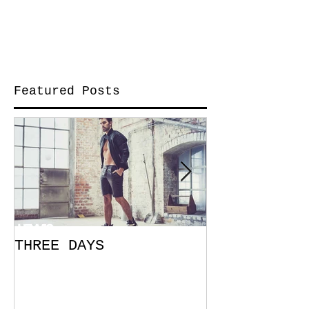
Featured Posts
THREE DAYS
You Can