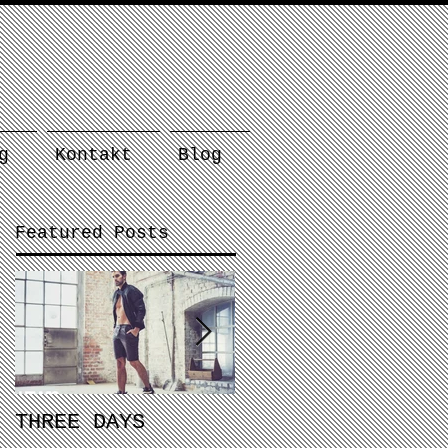
g
Kontakt
Blog
Featured Posts
THREE DAYS
You Can