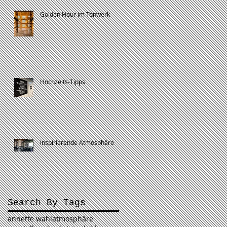
Golden Hour im Tonwerk
Hochzeits-Tipps
inspirierende Atmosphäre
Search By Tags
annette wahl
atmosphäre