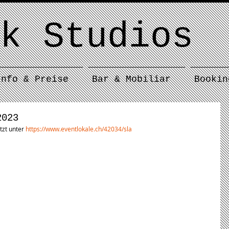
k Studios
Info & Preise
Bar & Mobiliar
Bookin
2023
zt unter 
https://www.eventlokale.ch/42034/sla