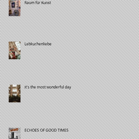
Raum für Kunst
Lebkuchenliebe
it's the most wonderful day
ECHOES OF GOOD TIMES