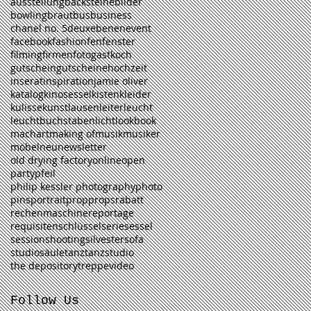
ausstellung
backsteine
bilder
bowling
braut
bus
business
chanel no. 5
deux
ebenen
event
facebook
fashion
fen
fenster
filming
firmen
foto
gastkoch
gutschein
gutscheine
hochzeit
inserat
inspiration
jamie oliver
katalog
kinosessel
kisten
kleider
kulisse
kunst
lausen
leiter
leucht
leuchtbuchstaben
licht
lookbook
machart
making of
musik
musiker
möbel
neu
newsletter
old drying factory
online
open
party
pfeil
philip kessler photography
photo
pins
portrait
prop
props
rabatt
rechenmaschine
reportage
requisiten
schlüssel
serie
sessel
session
shooting
silvester
sofa
studio
säule
tanz
tanzstudio
the depository
treppe
video
Follow Us