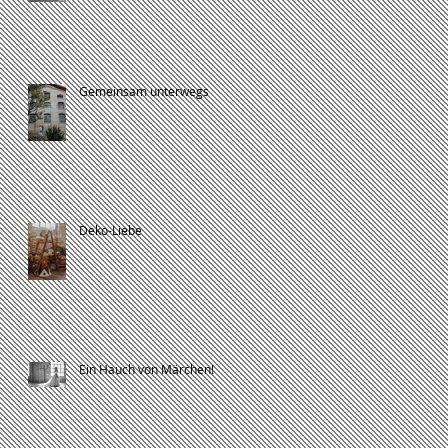
Gemeinsam unterwegs
Deko-Liebe
Ein Hauch von Märchen!